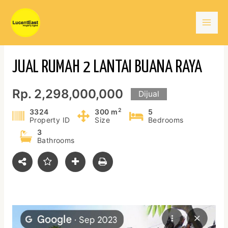
Skip
Mai
to
content
Men
JUAL RUMAH 2 LANTAI BUANA RAYA
Rp. 2,298,000,000
Dijual
2
3324
300 m
5
Property ID
Size
Bedrooms
3
Bathrooms