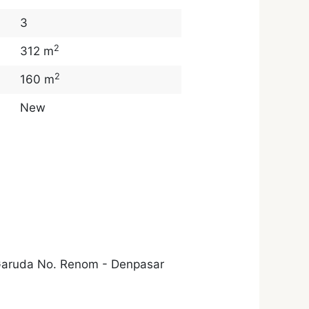
3
2
312 m
2
160 m
New
 Garuda No. Renom - Denpasar