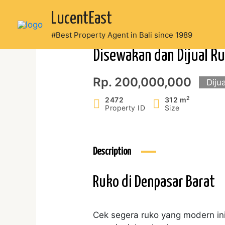
Skip
LucentEast
to
content
#Best Property Agent in Bali since 1989
Disewakan dan Dijual R
Rp. 200,000,000
Diju
2
2472
312 m
Property ID
Size
Description
Ruko di Denpasar Barat
Cek segera ruko yang modern ini