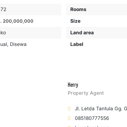
472
Rooms
. 200,000,000
Size
uko
Land area
jual
,
Disewa
Label
Herry
Property Agent
Jl. Letda Tantula Gg.
085180777556