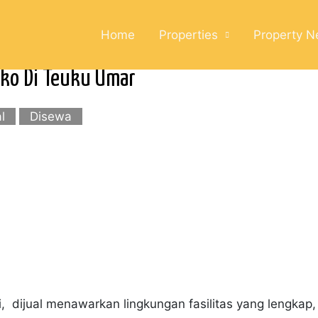
Home
Properties
Property 
uko Di Teuku Umar
al
Disewa
, dijual menawarkan lingkungan fasilitas yang lengkap