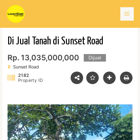
Skip
Mai
to
content
Men
Di Jual Tanah di Sunset Road
Rp. 13,035,000,000
Dijual
Sunset Road
2182
Property ID