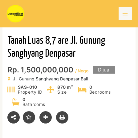
Skip
Mai
to
content
Men
Tanah Luas 8,7 are Jl. Gunung
Sanghyang Denpasar
Rp. 1,500,000,000
Dijual
/ Nego
Jl. Gunung Sanghyang Denpasar Bali
2
SAS-010
870 m
0
Property ID
Size
Bedrooms
0
Bathrooms