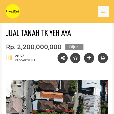
Skip
Mai
to
content
Men
JUAL TANAH TK YEH AYA
Rp. 2,200,000,000
Dijual
2857
Property ID