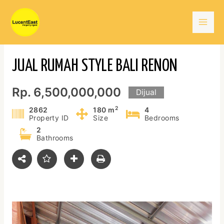
Skip
Mai
to
content
Men
JUAL RUMAH STYLE BALI RENON
Rp. 6,500,000,000
Dijual
2
2862
180 m
4
Property ID
Size
Bedrooms
2
Bathrooms