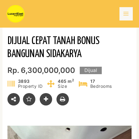
Skip
Mai
to
content
Men
DIJUAL CEPAT TANAH BONUS
BANGUNAN SIDAKARYA
Rp. 6,300,000,000
Dijual
2
3893
465 m
17
Property ID
Size
Bedrooms